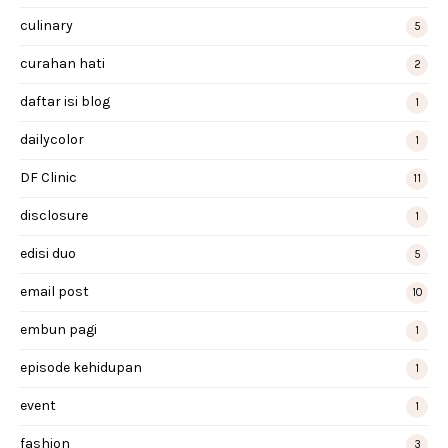
culinary
5
curahan hati
2
daftar isi blog
1
dailycolor
1
DF Clinic
11
disclosure
1
edisi duo
5
email post
10
embun pagi
1
episode kehidupan
1
event
1
fashion
3