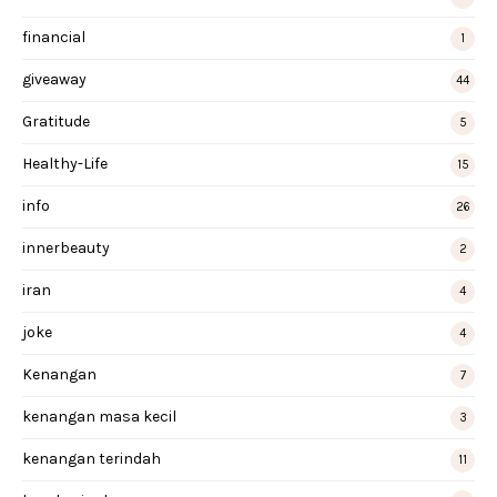
financial
1
giveaway
44
Gratitude
5
Healthy-Life
15
info
26
innerbeauty
2
iran
4
joke
4
Kenangan
7
kenangan masa kecil
3
kenangan terindah
11