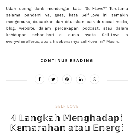
Udah sering donk mendengar kata "Self-Love?" Terutama
selama pandemi ya, gaes, kata Self-Love ini semakin
mengemuka, diucapkan dan dituliskan baik di social media,
blog, website, dalam percakapan podcast, atau dalam
kehidupan sehari-hari di dunia nyata. Self-Love is
everywhere!Terus, apa sih sebenarnya self-love ini? Masih...
CONTINUE READING
SELF LOVE
𝟜 𝕃𝕒𝕟𝕘𝕜𝕒𝕙 𝕄𝕖𝕟𝕘𝕙𝕒𝕕𝕒𝕡𝕚
𝕂𝕖𝕞𝕒𝕣𝕒𝕙𝕒𝕟 𝕒𝕥𝕒𝕦 𝔼𝕟𝕖𝕣𝕘𝕚