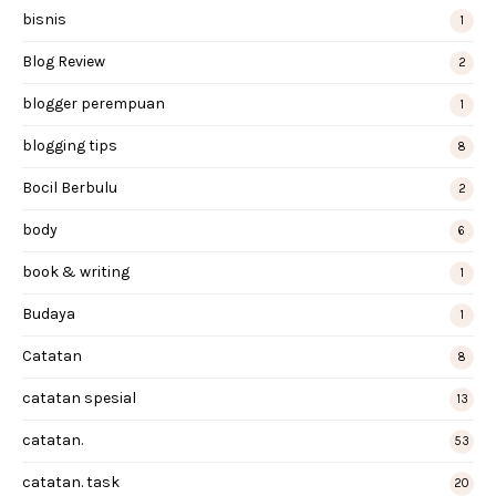
bisnis
1
Blog Review
2
blogger perempuan
1
blogging tips
8
Bocil Berbulu
2
body
6
book & writing
1
Budaya
1
Catatan
8
catatan spesial
13
catatan.
53
catatan. task
20