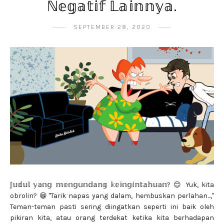
ℕ𝕖𝕘𝕒𝕥𝕚𝕗 𝕃𝕒𝕚𝕟𝕟𝕪𝕒.
SEPTEMBER 28, 2020
𝕁𝕦𝕕𝕦𝕝 𝕪𝕒𝕟𝕘 𝕞𝕖𝕟𝕘𝕦𝕟𝕕𝕒𝕟𝕘 𝕜𝕖𝕚𝕟𝕘𝕚𝕟𝕥𝕒𝕙𝕦𝕒𝕟? 😊 Yuk, kita
obrolin? 😁"Tarik napas yang dalam, hembuskan perlahan...,"
Teman-teman pasti sering diingatkan seperti ini baik oleh
pikiran kita, atau orang terdekat ketika kita berhadapan