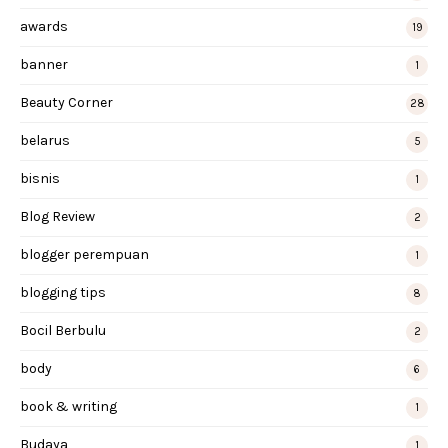
awards
19
banner
1
Beauty Corner
28
belarus
5
bisnis
1
Blog Review
2
blogger perempuan
1
blogging tips
8
Bocil Berbulu
2
body
6
book & writing
1
Budaya
1