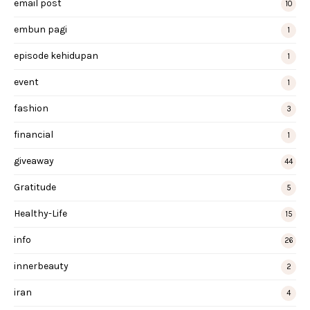
email post
10
embun pagi
1
episode kehidupan
1
event
1
fashion
3
financial
1
giveaway
44
Gratitude
5
Healthy-Life
15
info
26
innerbeauty
2
iran
4