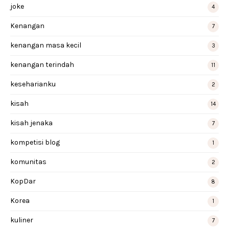
joke
4
Kenangan
7
kenangan masa kecil
3
kenangan terindah
11
keseharianku
2
kisah
14
kisah jenaka
7
kompetisi blog
1
komunitas
2
KopDar
8
Korea
1
kuliner
7