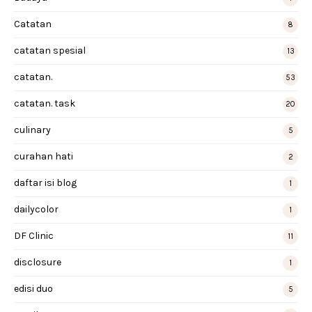
Catatan
8
catatan spesial
13
catatan.
53
catatan. task
20
culinary
5
curahan hati
2
daftar isi blog
1
dailycolor
1
DF Clinic
11
disclosure
1
edisi duo
5