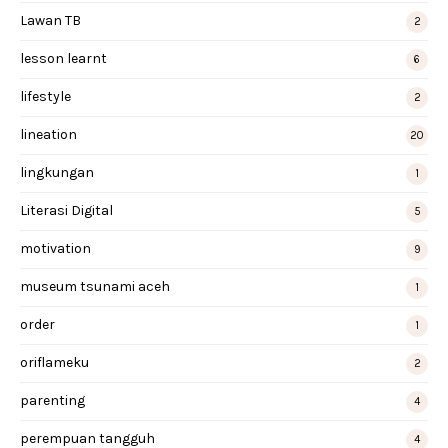
Lawan TB
2
lesson learnt
6
lifestyle
2
lineation
20
lingkungan
1
Literasi Digital
5
motivation
9
museum tsunami aceh
1
order
1
oriflameku
2
parenting
4
perempuan tangguh
4