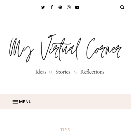
MENU
TIPS