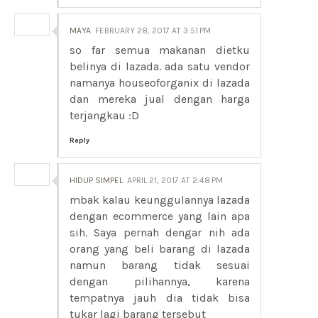
MAYA
FEBRUARY 28, 2017 AT 3:51 PM
so far semua makanan dietku
belinya di lazada. ada satu vendor
namanya houseoforganix di lazada
dan mereka jual dengan harga
terjangkau :D
Reply
HIDUP SIMPEL
APRIL 21, 2017 AT 2:48 PM
mbak kalau keunggulannya lazada
dengan ecommerce yang lain apa
sih. Saya pernah dengar nih ada
orang yang beli barang di lazada
namun barang tidak sesuai
dengan pilihannya, karena
tempatnya jauh dia tidak bisa
tukar lagi barang tersebut