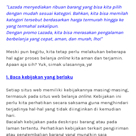
"Lazada menyediakan ribuan barang yang bisa kita pilih
dengan mudah sesuai kategori. Bahkan, kita bisa memilah
kategori tersebut berdasarkan harga termurah hingga ke
yang termahal sekalipun.
Dengan promo Lazada, kita bisa merasakan pengalaman
berbelanja yang cepat, aman, dan murah, lho!"
Meski pun begitu, kita tetap perlu melakukan beberapa
hal agar proses belanja
online
kita aman dan terjamin.
Apaan aja sih? Yuk, simak ulasannya, ya!
1. Baca kebijakan yang berlaku
Setiap situs web memiliki kebijakannya masing-masing,
termasuk pada situs web belanja
online.
Kebijakan ini
perlu kita perhatikan secara saksama guna menghindari
terjadinya hal-hal yang tidak diinginkan di kemudian
hari.
Bacalah kebijakan pada deskripsi barang atau pada
laman tertentu. Perhatikan kebijakan terkait pengiriman
atau pengembalian barang yang mungkin saja