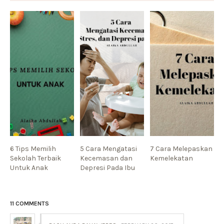
6 Tips Memilih
5 Cara Mengatasi
7 Cara Melepaskan
Sekolah Terbaik
Kecemasan dan
Kemelekatan
Untuk Anak
Depresi Pada Ibu
11 COMMENTS