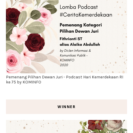
Pemenang Pilihan Dewan Juri - Podcast Hari Kemerdekaan RI
ke 75 by KOMINFO
WINNER