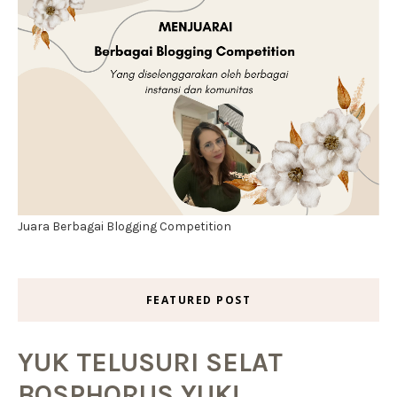
Juara Berbagai Blogging Competition
FEATURED POST
YUK TELUSURI SELAT
BOSPHORUS YUK!