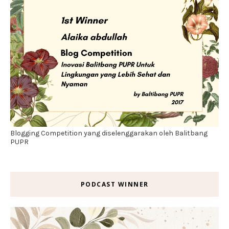
Blogging Competition yang diselenggarakan oleh Balitbang
PUPR
PODCAST WINNER