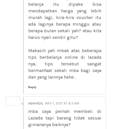
belanja itu dipake bisa
mendapatkan harga yang lebih
murah lagi, kira-kira voucher itu
ada laginya berapa minggu atau
berapa bulan sekali yah? atau kita
harus nyari sendir gitu?
Makasih yah mbak atas beberapa
tips berbelanja online di lazada
nya, tips tersebut sangat
bermanfaat sekali mba bagi saya
dan yang lainnya hehe .
Reply
ABAHADIL
MAY 1, 2017 AT 8:11 AM
mba saya pernah membeli di
Lazada tapi barang tidak sesuai
gimananya baiknya?