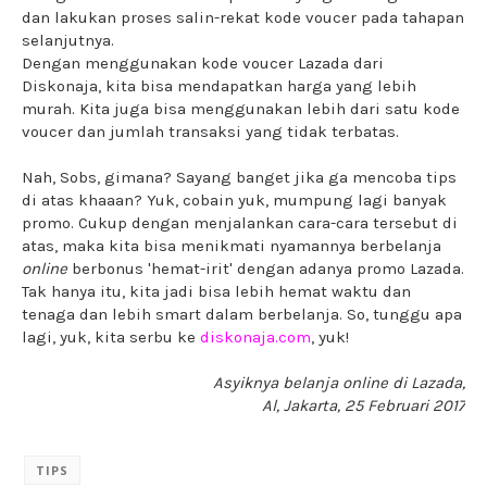
dan lakukan proses salin-rekat kode voucer pada tahapan
selanjutnya.
Dengan menggunakan kode voucer Lazada dari
Diskonaja, kita bisa mendapatkan harga yang lebih
murah. Kita juga bisa menggunakan lebih dari satu kode
voucer dan jumlah transaksi yang tidak terbatas.
Nah, Sobs, gimana? Sayang banget jika ga mencoba tips
di atas khaaan? Yuk, cobain yuk, mumpung lagi banyak
promo. Cukup dengan menjalankan cara-cara tersebut di
atas, maka kita bisa menikmati nyamannya berbelanja
online
berbonus 'hemat-irit' dengan adanya promo Lazada.
Tak hanya itu, kita jadi bisa lebih hemat waktu dan
tenaga dan lebih smart dalam berbelanja. So, tunggu apa
lagi, yuk, kita serbu ke
diskonaja.com
, yuk!
Asyiknya belanja online di Lazada,
Al, Jakarta, 25 Februari 2017
TIPS