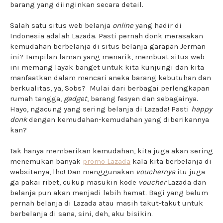
barang yang diinginkan secara detail.
Salah satu situs web belanja
online
yang hadir di
Indonesia adalah Lazada. Pasti pernah donk merasakan
kemudahan berbelanja di situs belanja garapan Jerman
ini? Tampilan laman yang menarik, membuat situs web
ini memang layak banget untuk kita kunjungi dan kita
manfaatkan dalam mencari aneka barang kebutuhan dan
berkualitas, ya, Sobs? Mulai dari berbagai perlengkapan
rumah tangga,
gadget
, barang fesyen dan sebagainya.
Hayo, ngacung yang sering belanja di Lazada! Pasti
happy
donk
dengan kemudahan-kemudahan yang diberikannya
kan?
Tak hanya memberikan kemudahan, kita juga akan sering
menemukan banyak
promo Lazada
kala kita berbelanja di
websitenya, lho! Dan menggunakan
vouchernya
itu juga
ga pakai ribet, cukup masukin kode
voucher
Lazada dan
belanja pun akan menjadi lebih hemat. Bagi yang belum
pernah belanja di Lazada atau masih takut-takut untuk
berbelanja di sana, sini, deh, aku bisikin.