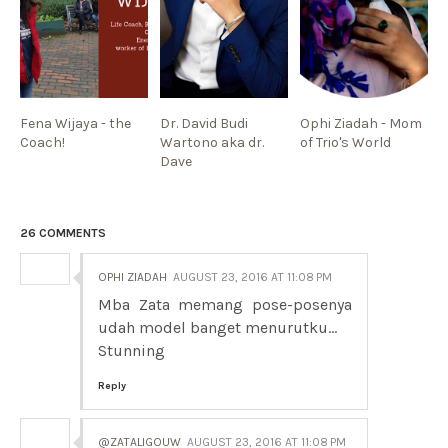
Fena Wijaya - the
Dr. David Budi
Ophi Ziadah - Mom
Coach!
Wartono aka dr.
of Trio's World
Dave
26 COMMENTS
OPHI ZIADAH
AUGUST 23, 2016 AT 11:08 PM
Mba Zata memang pose-posenya
udah model banget menurutku...
Stunning
Reply
@ZATALIGOUW
AUGUST 23, 2016 AT 11:08 PM