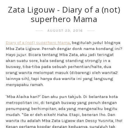
Zata Ligouw - Diary of a (not)
superhero Mama
AUGUST 23, 2016
Diary of a (not) superhero Mama
, begitulah judul blognya
Mba Zata Ligouw. Pernah dengar donk nama kondang ini?
Hayo jujur. Bicara tentang Mba Zata, aku jadi teringat
akan suatu sore, kala sedang standing strongly in a
busway, tiba-tiba pada sebuah perhentian/halte, dua
orang wanita melompat masuk (dibarengi oleh wanita2
lainnya sih), tapi hanya dua wanita ini yang langsung
menyapaku ramah.
'Mba Alaika kan?' Dan aku pun takjub. Di belantara kota
metropolitan ini, di tengah busway yang penuh dengan
penumpang berhimpitan, ada yang mengenalku begitu
mudah. *Ge er deh eikeh! Haha. Etapi, beneran lho. Dan
wanita itu adalah Mba Zata Ligaow dan Dessy Yusnita, lho!
Kesan pertama kopdar dengan keduanya, sungguh tak