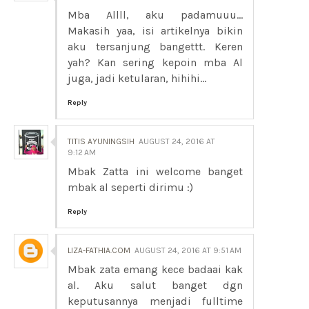
Mba Allll, aku padamuuu...
Makasih yaa, isi artikelnya bikin
aku tersanjung bangettt. Keren
yah? Kan sering kepoin mba Al
juga, jadi ketularan, hihihi...
Reply
TITIS AYUNINGSIH
AUGUST 24, 2016 AT
9:12 AM
Mbak Zatta ini welcome banget
mbak al seperti dirimu :)
Reply
LIZA-FATHIA.COM
AUGUST 24, 2016 AT 9:51 AM
Mbak zata emang kece badaai kak
al. Aku salut banget dgn
keputusannya menjadi fulltime