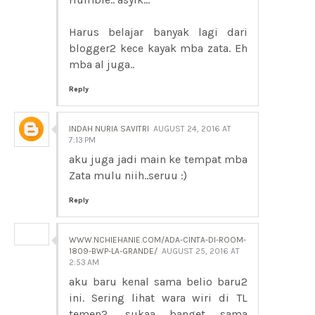
Harus belajar banyak lagi dari
blogger2 kece kayak mba zata. Eh
mba al juga..
Reply
INDAH NURIA SAVITRI
AUGUST 24, 2016 AT
7:13 PM
aku juga jadi main ke tempat mba
Zata mulu niih..seruu :)
Reply
WWW.NCHIEHANIE.COM/ADA-CINTA-DI-ROOM-
1809-BWP-LA-GRANDE/
AUGUST 25, 2016 AT
2:53 AM
aku baru kenal sama belio baru2
ini. Sering lihat wara wiri di TL
temen2, sukaa banget sama