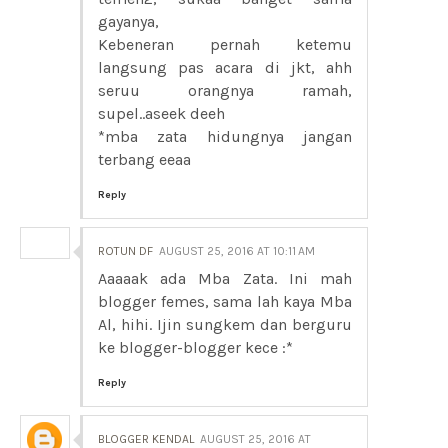
gayanya,
Kebeneran pernah ketemu
langsung pas acara di jkt, ahh
seruu orangnya ramah,
supel..aseek deeh
*mba zata hidungnya jangan
terbang eeaa
Reply
ROTUN DF
AUGUST 25, 2016 AT 10:11 AM
Aaaaak ada Mba Zata. Ini mah
blogger femes, sama lah kaya Mba
Al, hihi. Ijin sungkem dan berguru
ke blogger-blogger kece :*
Reply
BLOGGER KENDAL
AUGUST 25, 2016 AT