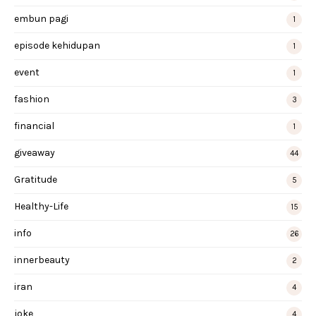
embun pagi
1
episode kehidupan
1
event
1
fashion
3
financial
1
giveaway
44
Gratitude
5
Healthy-Life
15
info
26
innerbeauty
2
iran
4
joke
4