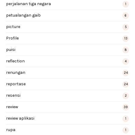
perjalanan tiga negara
1
petualangan gaib
6
picture
5
Profile
13
puisi
8
reflection
4
renungan
24
reportase
24
resensi
2
review
39
review aplikasi
1
rupa
1