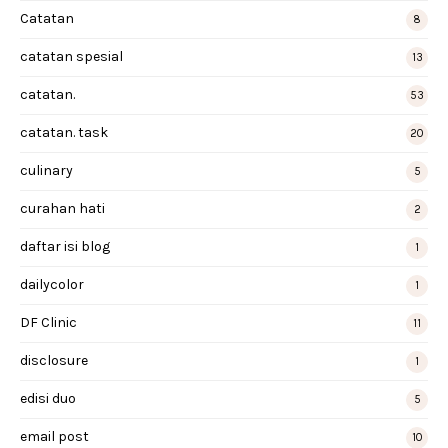
Catatan
8
catatan spesial
13
catatan.
53
catatan. task
20
culinary
5
curahan hati
2
daftar isi blog
1
dailycolor
1
DF Clinic
11
disclosure
1
edisi duo
5
email post
10