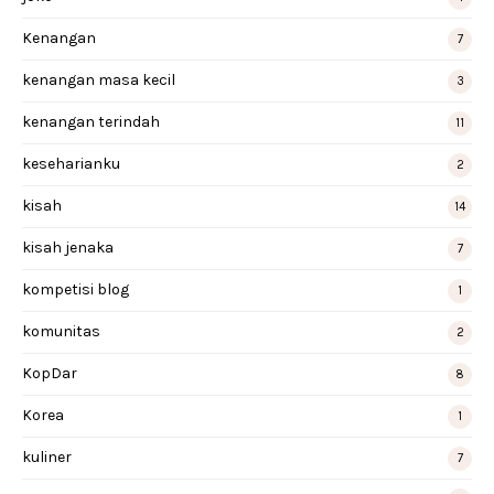
Kenangan
7
kenangan masa kecil
3
kenangan terindah
11
keseharianku
2
kisah
14
kisah jenaka
7
kompetisi blog
1
komunitas
2
KopDar
8
Korea
1
kuliner
7