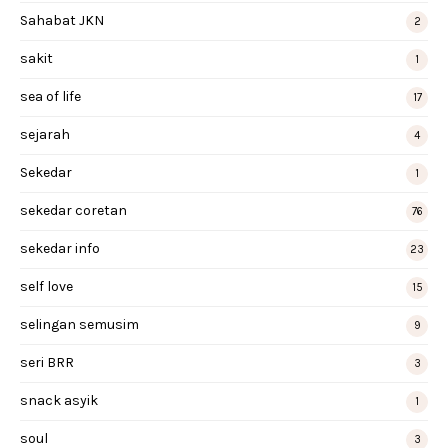
Sahabat JKN
2
sakit
1
sea of life
17
sejarah
4
Sekedar
1
sekedar coretan
76
sekedar info
23
self love
15
selingan semusim
9
seri BRR
3
snack asyik
1
soul
3