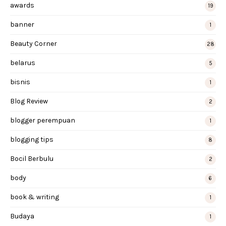
awards
19
banner
1
Beauty Corner
28
belarus
5
bisnis
1
Blog Review
2
blogger perempuan
1
blogging tips
8
Bocil Berbulu
2
body
6
book & writing
1
Budaya
1