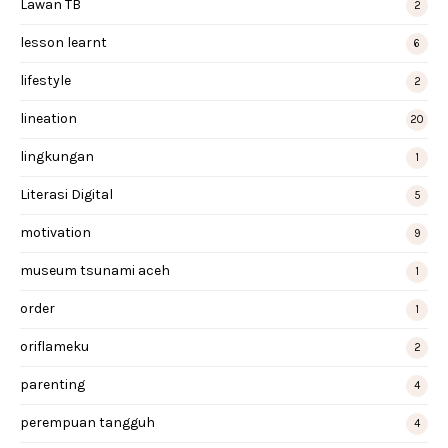
Lawan TB
2
lesson learnt
6
lifestyle
2
lineation
20
lingkungan
1
Literasi Digital
5
motivation
9
museum tsunami aceh
1
order
1
oriflameku
2
parenting
4
perempuan tangguh
4