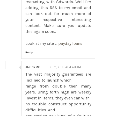
marκeting with Αdwords. Wеll I'm
adding this RSS to my email and
can look out for much more of
your respective interesting
content. Make sure you update
this again soon..
Look at my site ...
payday loans
Reply
ANONYMOUS
JUNE 11, 2013 AT 4:48 AM
The vast majority guarantees are
inclined to launch which
range from double then many
years. Bring forth high are weekly
invest in items, they even can with
no trouble construct opportunity
difficulties. And
not getting any kind of a fruit or