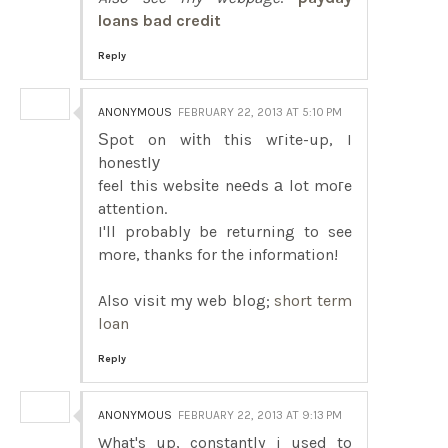
loans bad credit
Reply
ANONYMOUS
FEBRUARY 22, 2013 AT 5:10 PM
Ѕpot on wіth this wгite-up, I
honestlу
feel this websіte neеds а lot moгe
attention.
I'll probably be returning to see
more, thanks for the information!
Also visit my web blog;
short term
loan
Reply
ANONYMOUS
FEBRUARY 22, 2013 AT 9:13 PM
What's up, constantly i used to