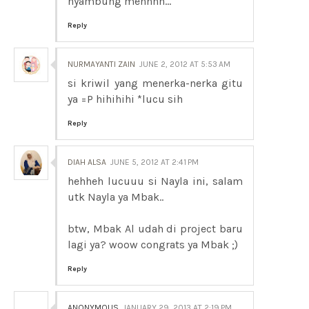
nyambung mennnn...
Reply
NURMAYANTI ZAIN
JUNE 2, 2012 AT 5:53 AM
si kriwil yang menerka-nerka gitu
ya =P hihihihi *lucu sih
Reply
DIAH ALSA
JUNE 5, 2012 AT 2:41 PM
hehheh lucuuu si Nayla ini, salam
utk Nayla ya Mbak..
btw, Mbak Al udah di project baru
lagi ya? woow congrats ya Mbak ;)
Reply
ANONYMOUS
JANUARY 29, 2013 AT 2:19 PM