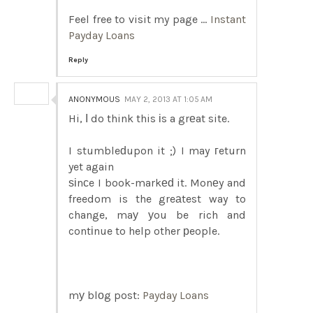
Feel free to visit my page ...
Instant
Payday Loans
Reply
ANONYMOUS
MAY 2, 2013 AT 1:05 AM
Hi, І do think this іs a grеat site.
I stumbleԁupon it ;) I may гeturn
yet again
ѕіnсe I book-markеԁ it. Monеy and
freedom is the greаtest way to
change, maу уou be rich and
contіnue to help other рeople.
mу blοg post:
Payday Loans