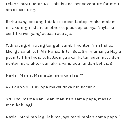
Lelah? PASTI. Jera? NO! this is another adventure for me. I
am so exciting.
Berhubung sedang tidak di depan laptop, maka malam
ini aku ingin share another ceplas ceplos nya Nayla, si
centil kriwil yang adaaaa ada aja.
Tadi siang, di ruang tengah sambil nonton film India...
Lho, ga salah tuh Al? Haha... Eits.. Sst.. Sri, mamanya Nayla
pecinta film India tuh.. Jadinya aku ikutan cuci mata deh
nonton para aktor dan akris yang aduhai dan bohai.. :)
Nayla: 'Mama, Mama ga menikah lagi?'
Aku dan Sri : Ha? Apa maksudnya nih bocah?
Sri: 'lho, mama kan udah menikah sama papa, masak
menikah lagi?'
Nayla: 'Menikah lagi lah ma, ayo menikahlah sama papa...'