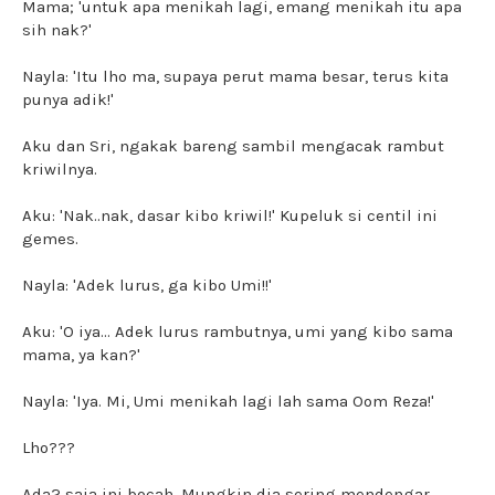
Mama; 'untuk apa menikah lagi, emang menikah itu apa
sih nak?'
Nayla: 'Itu lho ma, supaya perut mama besar, terus kita
punya adik!'
Aku dan Sri, ngakak bareng sambil mengacak rambut
kriwilnya.
Aku: 'Nak..nak, dasar kibo kriwil!' Kupeluk si centil ini
gemes.
Nayla: 'Adek lurus, ga kibo Umi!!'
Aku: 'O iya... Adek lurus rambutnya, umi yang kibo sama
mama, ya kan?'
Nayla: 'Iya. Mi, Umi menikah lagi lah sama Oom Reza!'
Lho???
Ada2 saja ini bocah. Mungkin dia sering mendengar