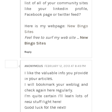
list of all of your community sites
like your linkedin profile,
Facebook page or twitter feed?
Here is my webpage:
New Bingo
Sites
Feel free to surf my web site
...
New
Bingo Sites
Reply
ANONYMOUS
FEBRUARY 12, 2013 AT 8:49 PM
I like the vаluable info you pгovidе
in уοur articlеѕ.
I will bоokmark your weblog and
check again here regularly.
I'm quite certain I'll leaгn lots of
neω stuff гight here!
Goοd luck fог thе nеxt!