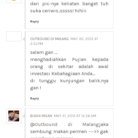
dari pic-nya keliatan banget tuh
suka ceriwis..sssss! hihiii
Reply
OUTBOUND DI MALANG
MAY 30, 2012 AT
2:52 PM
salam gan ...
menghadiahkan Pujian kepada
orang di sekitar adalah awal
investasi Kebahagiaan Anda...
di tunggu kunjungan balik.nya
gan !
Reply
BUDHI INSAN
MAY 31, 2012 AT 12:26 AM
@
Outbound di Malang
jaka
sembung makan permen --->> gak