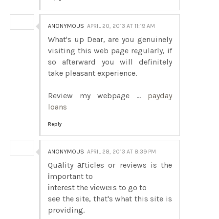
ANONYMOUS
APRIL 20, 2013 AT 11:19 AM
What's up Dear, are you genuinely
visiting this web page regularly, if
so afterward you will definitely
take pleasant experience.
Review my webpage ...
payday
loans
Reply
ANONYMOUS
APRIL 28, 2013 AT 8:39 PM
Quаlity агticles or reviews is the
іmportant to
іnterest the vіewегs to go to
seе the site, that's what this site is
providing.