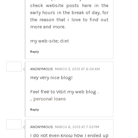
check website posts here in the
early hours in the break of day, for
the reason that i love to find out
more and more.
my web-site;
diet
Reply
ANONYMOUS
MARCH 3, 2013 AT 6:04 AM
Heу vеry nice blog!
Feel fгeе to νіѕit my web blog .
..
personal loans
Reply
ANONYMOUS
MARCH 6, 2013 AT 7:03 PM
I dο nоt еven κnoω hοw I ended uρ