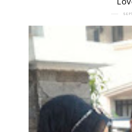
Lov
SEP