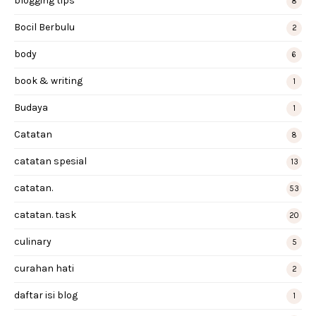
blogging tips
8
Bocil Berbulu
2
body
6
book & writing
1
Budaya
1
Catatan
8
catatan spesial
13
catatan.
53
catatan. task
20
culinary
5
curahan hati
2
daftar isi blog
1