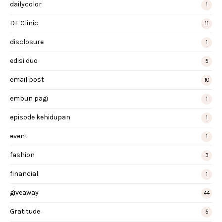
dailycolor
1
DF Clinic
11
disclosure
1
edisi duo
5
email post
10
embun pagi
1
episode kehidupan
1
event
1
fashion
3
financial
1
giveaway
44
Gratitude
5