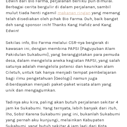
Edwin dari Bio Farma, perjalanan berliku pun dimulai.
Berbagai cerita bergulir di dalam perjalanan, sambil
mulut tiada henti ngemil
makanan ringan
yang memang
telah disediakan oleh pihak Bio Farma. Duh, baik banget
deh sang sponsor inih! Thanks Kang Hafidz and Kang
Edwin!
Sekilas info, Bio Farma melalui CSR-nya bergerak di
kawasan ini, dengan membina PAPSI [Paguyuban Alam
Pakidulan Sukabumi], yang beranggotakan para pemuda
desa, dalam mengelola aneka kegiatan PAPSI, yang salah
satunya adalah mengelola potensi dan keunikan alam
Ciletuh, untuk tak hanya menjadi tempat pembelajaran
bagi ilmu pengetahuan [Geologi] namun juga
diberdayakan menjadi paket-paket wisata alam yang
unik dan mengagumkan.
Tadinya aku kira, paling akan butuh perjalanan sekitar 4
jam ke Sukabumi. Yang ternyata, lebih banyak dari ituh,
lho, Sobs! Karena Sukabumi yang ini, bukanlah Sukabumi
yang pernah aku kunjungi, melainkan Kabupaten
Sukabumi, yang butuh sekitar 4 jam lagi dari Kota