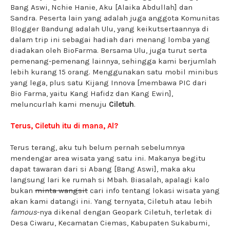
Bang Aswi, Nchie Hanie, Aku [Alaika Abdullah] dan
Sandra. Peserta lain yang adalah juga anggota Komunitas
Blogger Bandung adalah Ulu, yang keikutsertaannya di
dalam trip ini sebagai hadiah dari menang lomba yang
diadakan oleh BioFarma. Bersama Ulu, juga turut serta
pemenang-pemenang lainnya, sehingga kami berjumlah
lebih kurang 15 orang. Menggunakan satu mobil minibus
yang lega, plus satu Kijang Innova [membawa PIC dari
Bio Farma, yaitu Kang Hafidz dan Kang Ewin],
meluncurlah kami menuju
Ciletuh
.
Terus, Ciletuh itu di mana, Al?
Terus terang, aku tuh belum pernah sebelumnya
mendengar area wisata yang satu ini. Makanya begitu
dapat tawaran dari si Abang [Bang Aswi], maka aku
langsung lari ke rumah si Mbah. Biasalah, apalagi kalo
bukan
minta wangsit
cari info tentang lokasi wisata yang
akan kami datangi ini. Yang ternyata, Ciletuh atau lebih
famous
-nya dikenal dengan Geopark Ciletuh, terletak di
Desa Ciwaru, Kecamatan Ciemas, Kabupaten Sukabumi,