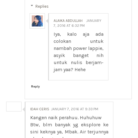
Replies
ALAIKA ABDULLAH
JANUARY
7, 2016 AT 6:32 PM
Iya, kalo aja ada
colokan untuk
nambah power lappie,
asyik banget nih
untuk nulis berjam-
jam yaa? Hehe
Reply
IDAH CERIS
JANUARY 7, 2016 AT 9:33 PM
Kangen naik perahuu. Huhuhuw
Btw, blm banyak yg eksplore ke
sini keknya ya, Mbak. Air terjunnya