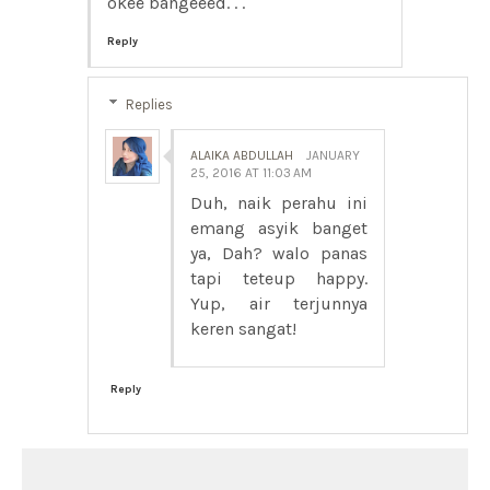
okee bangeeed. . .
Reply
Replies
ALAIKA ABDULLAH
JANUARY
25, 2016 AT 11:03 AM
Duh, naik perahu ini
emang asyik banget
ya, Dah? walo panas
tapi teteup happy.
Yup, air terjunnya
keren sangat!
Reply