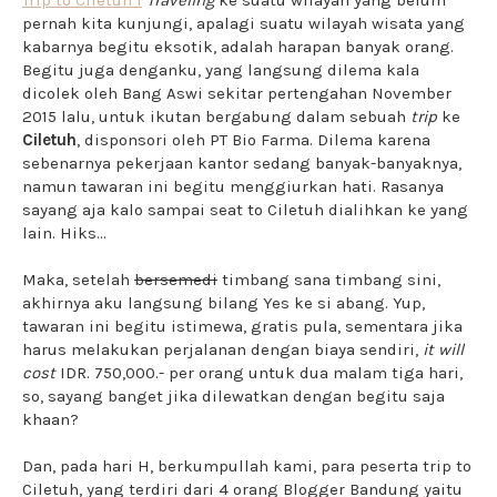
pernah kita kunjungi, apalagi suatu wilayah wisata yang
kabarnya begitu eksotik, adalah harapan banyak orang.
Begitu juga denganku, yang langsung dilema kala
dicolek oleh Bang Aswi sekitar pertengahan November
2015 lalu, untuk ikutan bergabung dalam sebuah
trip
ke
Ciletuh
, disponsori oleh PT Bio Farma. Dilema karena
sebenarnya pekerjaan kantor sedang banyak-banyaknya,
namun tawaran ini begitu menggiurkan hati. Rasanya
sayang aja kalo sampai seat to Ciletuh dialihkan ke yang
lain. Hiks...
Maka, setelah
bersemedi
timbang sana timbang sini,
akhirnya aku langsung bilang Yes ke si abang. Yup,
tawaran ini begitu istimewa, gratis pula, sementara jika
harus melakukan perjalanan dengan biaya sendiri,
it will
cost
IDR. 750,000.- per orang untuk dua malam tiga hari,
so, sayang banget jika dilewatkan dengan begitu saja
khaan?
Dan, pada hari H, berkumpullah kami, para peserta trip to
Ciletuh, yang terdiri dari 4 orang Blogger Bandung yaitu