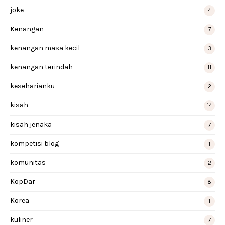
joke
4
Kenangan
7
kenangan masa kecil
3
kenangan terindah
11
keseharianku
2
kisah
14
kisah jenaka
7
kompetisi blog
1
komunitas
2
KopDar
8
Korea
1
kuliner
7