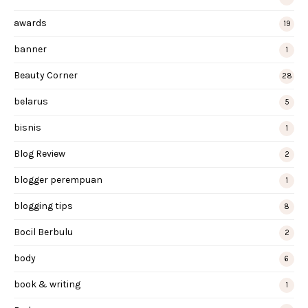
awards
19
banner
1
Beauty Corner
28
belarus
5
bisnis
1
Blog Review
2
blogger perempuan
1
blogging tips
8
Bocil Berbulu
2
body
6
book & writing
1