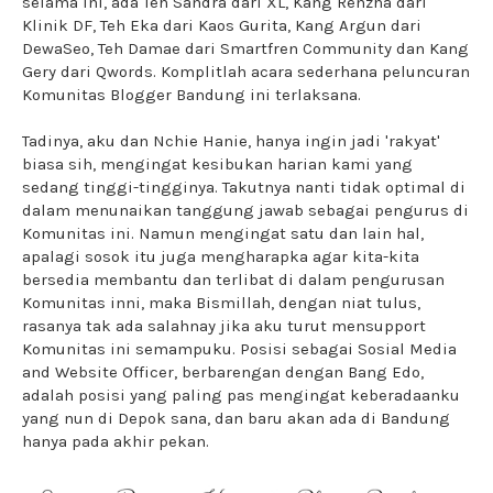
selama ini, ada Teh Sandra dari XL, Kang Renzha dari
Klinik DF, Teh Eka dari Kaos Gurita, Kang Argun dari
DewaSeo, Teh Damae dari Smartfren Community dan Kang
Gery dari Qwords. Komplitlah acara sederhana peluncuran
Komunitas Blogger Bandung ini terlaksana.
Tadinya, aku dan Nchie Hanie, hanya ingin jadi 'rakyat'
biasa sih, mengingat kesibukan harian kami yang
sedang tinggi-tingginya. Takutnya nanti tidak optimal di
dalam menunaikan tanggung jawab sebagai pengurus di
Komunitas ini. Namun mengingat satu dan lain hal,
apalagi sosok itu juga mengharapka agar kita-kita
bersedia membantu dan terlibat di dalam pengurusan
Komunitas inni, maka Bismillah, dengan niat tulus,
rasanya tak ada salahnay jika aku turut mensupport
Komunitas ini semampuku. Posisi sebagai Sosial Media
and Website Officer, berbarengan dengan Bang Edo,
adalah posisi yang paling pas mengingat keberadaanku
yang nun di Depok sana, dan baru akan ada di Bandung
hanya pada akhir pekan.