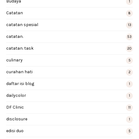
Budaya
1
Catatan
8
catatan spesial
13
catatan.
53
catatan. task
20
culinary
5
curahan hati
2
daftar isi blog
1
dailycolor
1
DF Clinic
11
disclosure
1
edisi duo
5