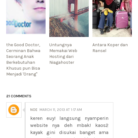
the Good Doctor,
Untungnya
Antara Koper dan
Cerminan Bahwa
Memakai Web
Ransel
Seorang Anak
Hosting dari
Berkebutuhan
Niagahoster
Khusus pun Bisa
Menjadi 'Orang"
21 COMMENTS
NOE
MARCH 11, 2013 AT 1:17 AM
keren euy! langsung nyamperin
website nya deh mbak! kaos2
kayak gini disukai banget ama