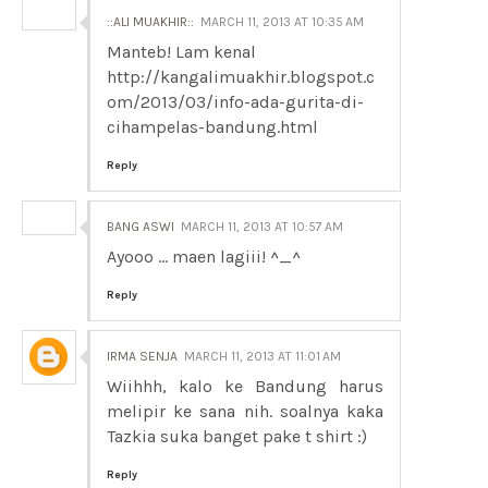
::ALI MUAKHIR::
MARCH 11, 2013 AT 10:35 AM
Manteb! Lam kenal
http://kangalimuakhir.blogspot.c
om/2013/03/info-ada-gurita-di-
cihampelas-bandung.html
Reply
BANG ASWI
MARCH 11, 2013 AT 10:57 AM
Ayooo ... maen lagiii! ^_^
Reply
IRMA SENJA
MARCH 11, 2013 AT 11:01 AM
Wiihhh, kalo ke Bandung harus
melipir ke sana nih. soalnya kaka
Tazkia suka banget pake t shirt :)
Reply