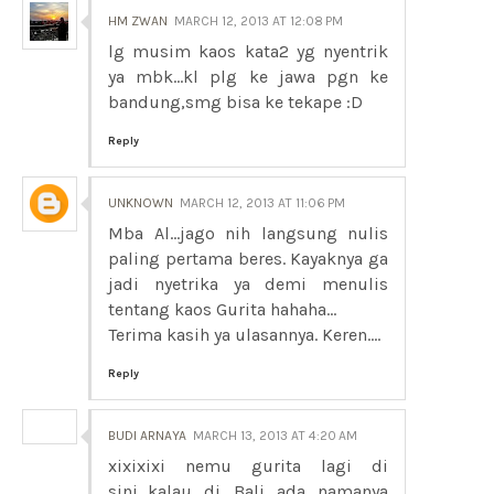
HM ZWAN
MARCH 12, 2013 AT 12:08 PM
lg musim kaos kata2 yg nyentrik
ya mbk...kl plg ke jawa pgn ke
bandung,smg bisa ke tekape :D
Reply
UNKNOWN
MARCH 12, 2013 AT 11:06 PM
Mba Al...jago nih langsung nulis
paling pertama beres. Kayaknya ga
jadi nyetrika ya demi menulis
tentang kaos Gurita hahaha...
Terima kasih ya ulasannya. Keren....
Reply
BUDI ARNAYA
MARCH 13, 2013 AT 4:20 AM
xixixixi nemu gurita lagi di
sini...kalau di Bali ada namanya