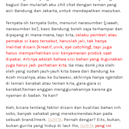
bagus! Dan mulailah aku
chit chat
dengan teman yang
asli Bandung dan Jakarta, untuk mendapatkan masukan.
Ternyata oh ternyata Sobs, menurut narasumber [jiaaah,
narasumber bo'], kaos Bandung boleh saja terhampar dan
dipajang di mana-mana, tapi kita,
selaku pembeli atau
pemakai si kaos tersebut, haruslah jeli, tak hanya
melihat disain [kreatif, unik,
eye catching
], tapi juga
harus memperhatikan sisi kenyamanan produk saat
dipakai
.
Artinya adalah bahwa sisi bahan yang digunakan
juga harus jadi perhatian kita.
Ga mau donk jika oleh-
oleh yang sudah jauh-jauh kita bawa dari Bandung ke
Aceh misalnya, atau ke Sulawesi, akhirnya hanya
ngendon
di lemari kerabat atau teman kita, gara-gara si
kerabat/teman enggan menggunakannya karena ga
nyaman di badan. Ya kan?
Nah, bicara tentang faktor disain dan kualitas bahan nih
sobs, banyak sahabat yang merekomendasikan pada
sebuah brand/merk.
GURITA
. Pernah dengar? Eits, bukan,
bukan gurita yang hidup di laut lho,
GURITA
yang ini