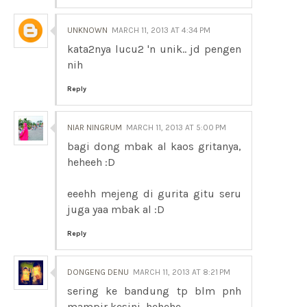
UNKNOWN
MARCH 11, 2013 AT 4:34 PM
kata2nya lucu2 'n unik.. jd pengen
nih
Reply
NIAR NINGRUM
MARCH 11, 2013 AT 5:00 PM
bagi dong mbak al kaos gritanya,
heheeh :D
eeehh mejeng di gurita gitu seru
juga yaa mbak al :D
Reply
DONGENG DENU
MARCH 11, 2013 AT 8:21 PM
sering ke bandung tp blm pnh
mampir kesini, hehehe,,,,