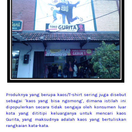
Produknya yang berupa kaos/T-shirt sering juga disebut
sebagai 'kaos yang bisa ngomong', dimana istilah ini
dipopulerkan secara tidak sengaja oleh konsumen luar
kota yang dititipi keluarganya untuk mencari kaos
Gurita, yang maksudnya adalah kaos yang bertuliskan
rangkaian kata-kata.