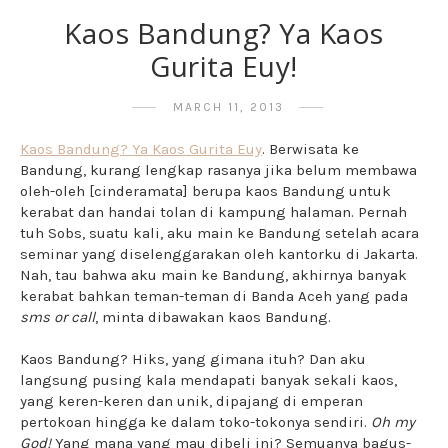
Kaos Bandung? Ya Kaos
Gurita Euy!
MARCH 11, 2013
Kaos Bandung? Ya Kaos Gurita Euy
. Berwisata ke
Bandung, kurang lengkap rasanya jika belum membawa
oleh-oleh [cinderamata] berupa kaos Bandung untuk
kerabat dan handai tolan di kampung halaman. Pernah
tuh Sobs, suatu kali, aku main ke Bandung setelah acara
seminar yang diselenggarakan oleh kantorku di Jakarta.
Nah, tau bahwa aku main ke Bandung, akhirnya banyak
kerabat bahkan teman-teman di Banda Aceh yang pada
sms or call
, minta dibawakan kaos Bandung.
Kaos Bandung? Hiks, yang gimana ituh? Dan aku
langsung pusing kala mendapati banyak sekali kaos,
yang keren-keren dan unik, dipajang di emperan
pertokoan hingga ke dalam toko-tokonya sendiri.
Oh my
God!
Yang mana yang mau dibeli ini? Semuanya bagus-