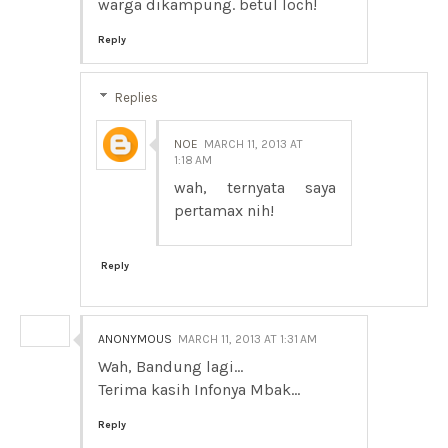
warga dikampung. betul loch!
Reply
Replies
NOE
MARCH 11, 2013 AT
1:18 AM
wah, ternyata saya
pertamax nih!
Reply
ANONYMOUS
MARCH 11, 2013 AT 1:31 AM
Wah, Bandung lagi...
Terima kasih Infonya Mbak...
Reply