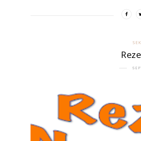
SE
Reze
SEP