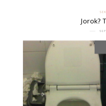
SE
Jorok? 
SEP