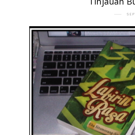
Tinjauan B
SEP