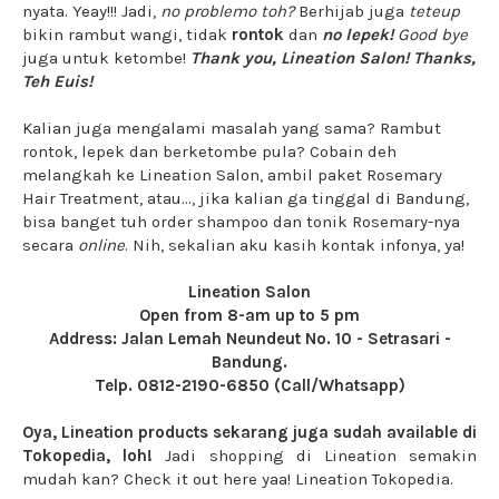
nyata. Yeay!!! Jadi,
no problemo toh?
Berhijab juga
teteup
bikin rambut wangi, tidak
rontok
dan
no lepek!
Good bye
juga untuk ketombe!
Thank you, Lineation Salon! Thanks,
Teh Euis!
Kalian juga mengalami masalah yang sama? Rambut
rontok, lepek dan berketombe pula? Cobain deh
melangkah ke Lineation Salon, ambil paket Rosemary
Hair Treatment, atau..., jika kalian ga tinggal di Bandung,
bisa banget tuh order shampoo dan tonik Rosemary-nya
secara
online
. Nih, sekalian aku kasih kontak infonya, ya!
Lineation Salon
Open from 8-am up to 5 pm
Address: Jalan Lemah Neundeut No. 10 - Setrasari -
Bandung.
Telp. 0812-2190-6850 (Call/Whatsapp)
Oya, Lineation products sekarang juga sudah available di
Tokopedia, loh!
Jadi shopping di Lineation semakin
mudah kan? Check it out here yaa! Lineation Tokopedia.