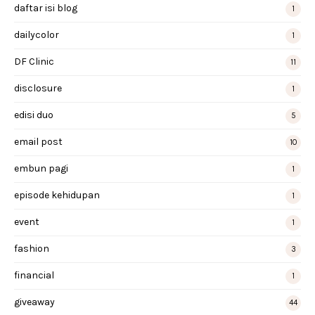
daftar isi blog
1
dailycolor
1
DF Clinic
11
disclosure
1
edisi duo
5
email post
10
embun pagi
1
episode kehidupan
1
event
1
fashion
3
financial
1
giveaway
44