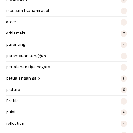
museum tsunami aceh
1
order
1
oriflameku
2
parenting
4
perempuan tangguh
4
perjalanan tiga negara
1
petualangan gaib
6
picture
5
Profile
13
puisi
8
reflection
4