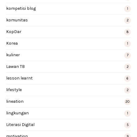
kompetisi blog
1
komunitas
2
KopDar
8
Korea
1
kuliner
7
Lawan TB
2
lesson learnt
6
lifestyle
2
lineation
20
lingkungan
1
Literasi Digital
5
motivation
9