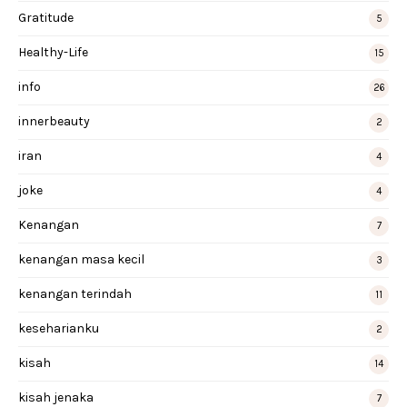
Gratitude
5
Healthy-Life
15
info
26
innerbeauty
2
iran
4
joke
4
Kenangan
7
kenangan masa kecil
3
kenangan terindah
11
keseharianku
2
kisah
14
kisah jenaka
7