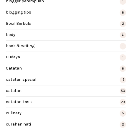
blogger perempuan
1
blogging tips
8
Bocil Berbulu
2
body
6
book & writing
1
Budaya
1
Catatan
8
catatan spesial
13
catatan.
53
catatan. task
20
culinary
5
curahan hati
2