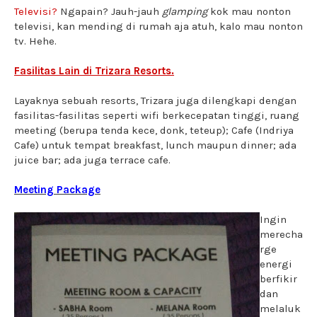
Televisi?
Ngapain? Jauh-jauh
glamping
kok mau nonton
televisi, kan mending di rumah aja atuh, kalo mau nonton
tv. Hehe.
Fasilitas Lain di Trizara Resorts.
Layaknya sebuah resorts, Trizara juga dilengkapi dengan
fasilitas-fasilitas seperti wifi berkecepatan tinggi, ruang
meeting (berupa tenda kece, donk, teteup); Cafe (Indriya
Cafe) untuk tempat breakfast, lunch maupun dinner; ada
juice bar; ada juga terrace cafe.
Meeting Package
Ingin
merecha
rge
energi
berfikir
dan
melaluk