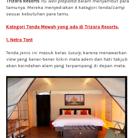
Trizara Resorts
itu
well prepared
dalam menyambut para
tamunya. Mereka menyediakan 4 kategori tenda/
camp
sesuai kebutuhan para tamu.
Kategori Tenda Mewah yang ada di Trizara Resorts.
1. Netra Tent
Tenda jenis ini masuk kelas
luxury,
karena menawarkan
view
yang bener-bener bikin mata adem dan hati takjub
akan keindahan alam yang terpampang di depan mata.