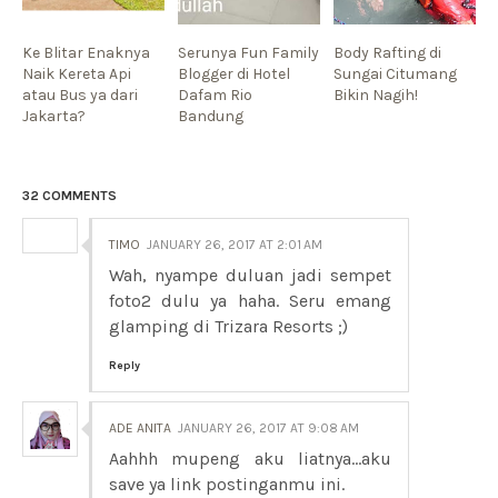
Ke Blitar Enaknya
Serunya Fun Family
Body Rafting di
Naik Kereta Api
Blogger di Hotel
Sungai Citumang
atau Bus ya dari
Dafam Rio
Bikin Nagih!
Jakarta?
Bandung
32 COMMENTS
TIMO
JANUARY 26, 2017 AT 2:01 AM
Wah, nyampe duluan jadi sempet
foto2 dulu ya haha. Seru emang
glamping di Trizara Resorts ;)
Reply
ADE ANITA
JANUARY 26, 2017 AT 9:08 AM
Aahhh mupeng aku liatnya...aku
save ya link postinganmu ini.