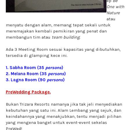
ep
Be
One with
Nature
atau
menyatu dengan alam, memang tepat sekali untuk
meremajakan kembali pemikiran yang penat dan
membangun tim atau
team building
.
Ada 3 Meeting Room sesuai kapasitas yang dibutuhkan,
tersedia di glamping kece ini.
1. Sabha Room (35
persons
)
2. Melana Room (35
persons
)
3. Lagna Room (90
persons
)
PreWedding Package.
Bukan Trizara Resorts namanya jika tak jeli menyediakan
kebutuhan yang satu ini. Alam Lembang yang sejuk, dan
keindahannya yang menakjubkan, tentu menjadi pilihan
yang mengena banget untuk event-event sekelas
PreWed!