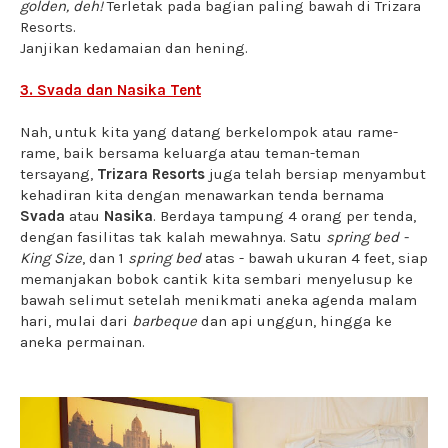
golden, deh!
Terletak pada bagian paling bawah di Trizara
Resorts.
Janjikan kedamaian dan hening.
3. Svada dan Nasika Tent
Nah, untuk kita yang datang berkelompok atau rame-
rame, baik bersama keluarga atau teman-teman
tersayang,
Trizara Resorts
juga telah bersiap menyambut
kehadiran kita dengan menawarkan tenda bernama
Svada
atau
Nasika
. Berdaya tampung 4 orang per tenda,
dengan fasilitas tak kalah mewahnya. Satu
spring bed -
King Size
, dan 1
spring bed
atas - bawah ukuran 4 feet, siap
memanjakan bobok cantik kita sembari menyelusup ke
bawah selimut setelah menikmati aneka agenda malam
hari, mulai dari
barbeque
dan api unggun, hingga ke
aneka permainan.