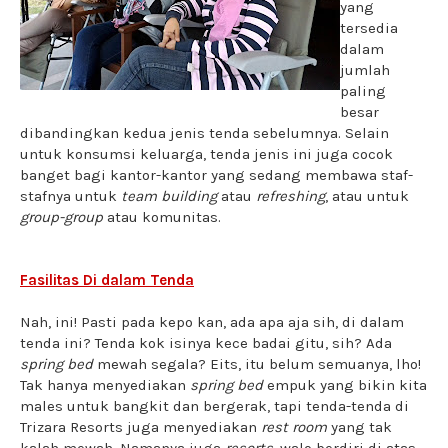
yang
tersedia
dalam
jumlah
paling
besar
dibandingkan kedua jenis tenda sebelumnya. Selain
untuk konsumsi keluarga, tenda jenis ini juga cocok
banget bagi kantor-kantor yang sedang membawa staf-
stafnya untuk
team building
atau
refreshing
, atau untuk
group-group
atau komunitas.
Fasilitas Di dalam Tenda
Nah, ini! Pasti pada kepo kan, ada apa aja sih, di dalam
tenda ini? Tenda kok isinya kece badai gitu, sih? Ada
spring bed
mewah segala? Eits, itu belum semuanya, lho!
Tak hanya menyediakan
spring bed
empuk yang bikin kita
males untuk bangkit dan bergerak, tapi tenda-tenda di
Trizara Resorts juga menyediakan
rest room
yang tak