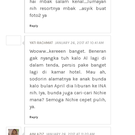
hai mbak salam kenal....lumayan
nih resortnya mbak ...asyik buat
foto2 ya
Reply
YATI RACHMAT
JANUARY 26, 2017 AT 10:41 AM
Wooww...kereeen banget. Beneran
gak nyangka tuh kalo Al lagi di
dalam tenda, persis pake banget
lagi di kamar hotel. Mau ah,
sodorin alamatnya ke anak bunda
kalo bulan April dia liburan ke INA
nih. Iya, bunda juga cari-cari Nchie
mana? Semoga Nchie cepet pulih,
ya.
Reply
AINI AZIZ
JANUARY 26, 2017 AT 11:20 AM