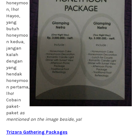
honeymoo
n, lho!
Hayoo,
yang
butuh
honeymoo
n kedua,
jangan
kalah
dengan
yang
hendak
honeymoo
n pertama,
lho!
Cobain
paket-
paket
as
mentioned on the image beside, ya!
Trizara Gathering Packages