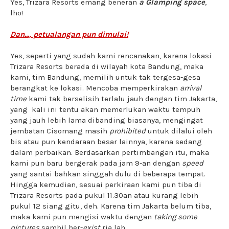
Yes, Trizara Resorts emang beneran
a Glamping space
,
lho!
Dan..., petualangan pun dimulai!
Yes, seperti yang sudah kami rencanakan, karena lokasi
Trizara Resorts berada di wilayah kota Bandung, maka
kami, tim Bandung, memilih untuk tak tergesa-gesa
berangkat ke lokasi. Mencoba memperkirakan
arrival
time
kami tak berselisih terlalu jauh dengan tim Jakarta,
yang kali ini tentu akan memerlukan waktu tempuh
yang jauh lebih lama dibanding biasanya, mengingat
jembatan Cisomang masih
prohibited
untuk dilalui oleh
bis atau pun kendaraan besar lainnya, karena sedang
dalam perbaikan. Berdasarkan pertimbangan itu, maka
kami pun baru bergerak pada jam 9-an dengan
speed
yang santai bahkan singgah dulu di beberapa tempat.
Hingga kemudian, sesuai perkiraan kami pun tiba di
Trizara Resorts pada pukul 11.30an atau kurang lebih
pukul 12 siang gitu, deh. Karena tim Jakarta belum tiba,
maka kami pun mengisi waktu dengan
taking some
pictures
sambil ber-
exist
ria lah.