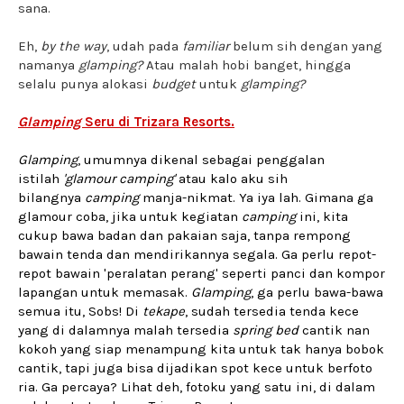
sana.
Eh,
by the way
, udah pada
familiar
belum sih dengan yang
namanya
glamping?
Atau malah hobi banget, hingga
selalu punya alokasi
budget
untuk
glamping?
Glamping
Seru di Trizara Resorts.
Glamping
, umumnya dikenal sebagai penggalan
istilah
'glamour camping'
atau kalo aku sih
bilangnya
camping
manja-nikmat. Ya iya lah. Gimana ga
glamour coba, jika untuk kegiatan
camping
ini, kita
cukup bawa badan dan pakaian saja, tanpa rempong
bawain tenda dan mendirikannya segala. Ga perlu repot-
repot bawain 'peralatan perang' seperti panci dan kompor
lapangan untuk memasak.
Glamping
, ga perlu bawa-bawa
semua itu, Sobs! Di
tekape
, sudah tersedia tenda kece
yang di dalamnya malah tersedia
spring bed
cantik nan
kokoh yang siap menampung kita untuk tak hanya bobok
cantik, tapi juga bisa dijadikan spot kece untuk berfoto
ria. Ga percaya? Lihat deh, fotoku yang satu ini, di dalam