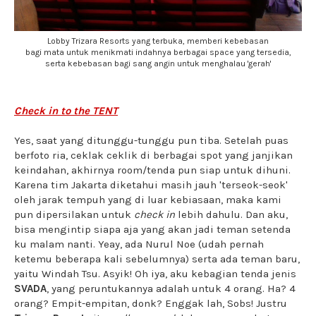
Lobby Trizara Resorts yang terbuka, memberi kebebasan
bagi mata untuk menikmati indahnya berbagai space yang tersedia,
serta kebebasan bagi sang angin untuk menghalau 'gerah'
Check in to the TENT
Yes, saat yang ditunggu-tunggu pun tiba. Setelah puas
berfoto ria, ceklak ceklik di berbagai spot yang janjikan
keindahan, akhirnya room/tenda pun siap untuk dihuni.
Karena tim Jakarta diketahui masih jauh 'terseok-seok'
oleh jarak tempuh yang di luar kebiasaan, maka kami
pun dipersilakan untuk
check in
lebih dahulu. Dan aku,
bisa mengintip siapa aja yang akan jadi teman setenda
ku malam nanti. Yeay, ada Nurul Noe (udah pernah
ketemu beberapa kali sebelumnya) serta ada teman baru,
yaitu Windah Tsu. Asyik! Oh iya, aku kebagian tenda jenis
SVADA
, yang peruntukannya adalah untuk 4 orang. Ha? 4
orang? Empit-empitan, donk? Enggak lah, Sobs! Justru