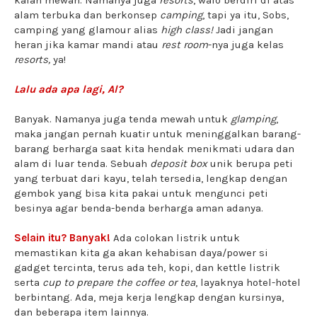
kalah mewah. Namanya juga
resorts
, walo berdiri di atas
alam terbuka dan berkonsep
camping
, tapi ya itu, Sobs,
camping yang glamour alias
high class!
Jadi jangan
heran jika kamar mandi atau
rest room
-nya juga kelas
resorts,
ya!
Lalu ada apa lagi, Al?
Banyak. Namanya juga tenda mewah untuk
glamping
,
maka jangan pernah kuatir untuk meninggalkan barang-
barang berharga saat kita hendak menikmati udara dan
alam di luar tenda. Sebuah
deposit box
unik berupa peti
yang terbuat dari kayu, telah tersedia, lengkap dengan
gembok yang bisa kita pakai untuk mengunci peti
besinya agar benda-benda berharga aman adanya.
Selain itu? Banyak!
Ada colokan listrik untuk
memastikan kita ga akan kehabisan daya/power si
gadget tercinta, terus ada teh, kopi, dan kettle listrik
serta
cup to prepare the coffee or tea
, layaknya hotel-hotel
berbintang. Ada, meja kerja lengkap dengan kursinya,
dan beberapa item lainnya.