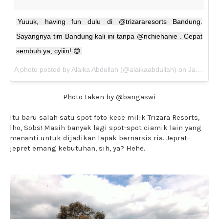
Yuuuk, having fun dulu di @trizararesorts Bandung.
Sayangnya tim Bandung kali ini tanpa @nchiehanie . Cepat
sembuh ya, cyiiin! 😊
A photo posted by Alaika Abdullah (@alaikaabdullah) on
Jan 7, 2017 at 9:43pm PST
Photo taken by @bangaswi
Itu baru salah satu spot foto kece milik Trizara Resorts,
lho, Sobs! Masih banyak lagi spot-spot ciamik lain yang
menanti untuk dijadikan lapak bernarsis ria. Jeprat-
jepret emang kebutuhan, sih, ya? Hehe.