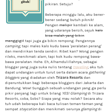
pikiran. Setuju?
Beberapa minggu lalu, aku bener-
bener sedang butuh piknik!
Pengen
melipir
kembali ke alam,
yang udaranya bersih, sejuk
kalo
bisa malah yang bikin
menggigil
tapi juga ga bikin rempong. Pengennya
camping
, tapi males kalo kudu bawa 'peralatan perang'
dan mendirikan tenda sendiri. Ribet kan? Wong pengen
rileks, menikmati alam, tapi kok kudu rempong bawa-
bawa peralatan. Hehe. Eh, Alhamdulillahnya, sebagai
blogger yang juga suka nulis tentang
traveling
, aku tuh
dapat undangan untuk turut serta dalam acara
gathering
bloggers
yang diadakan oleh
Trizara Resorts
dan
diperuntukkan bagi beberapa bloggers dari Jakarta dan
Bandung. Wow! Sungguh sebuah undangan yang ga perlu
pikir panjang lagi untuk bilang
YES!
Glamping
di Trizara
Resorts, coba, Sobs? Siapa yang mau nolak? Secara aku
tuh udah beberapa kali baca tulisan teman-teman yang
sempat
staycation
dan menikmati serunya
glamping
di